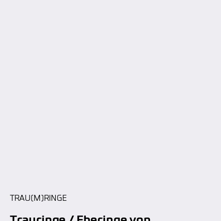
TRAU(M)RINGE
Trauringe / Eheringe von