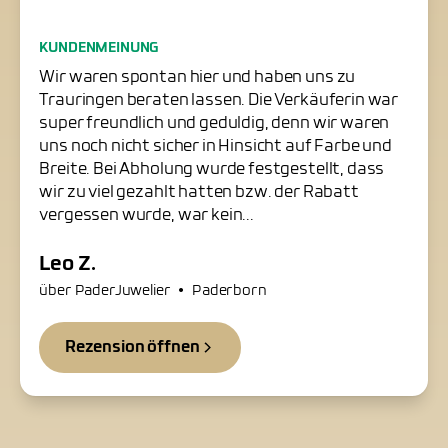
Freundliche Trauringschmiede
KUNDENMEINUNG
in Paderborn
Wir waren spontan hier und haben uns zu
Trauringen beraten lassen. Die Verkäuferin war
super freundlich und geduldig, denn wir waren
uns noch nicht sicher in Hinsicht auf Farbe und
Breite. Bei Abholung wurde festgestellt, dass
wir zu viel gezahlt hatten bzw. der Rabatt
vergessen wurde, war kein...
Leo Z.
•
über PaderJuwelier
Paderborn
Rezension öffnen