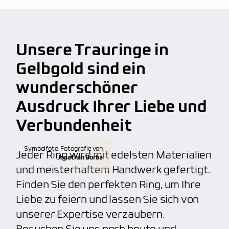
anbieten, wie z.B. persönliche Handschrift oder
Fingerprint. Unser Service macht uns wirklich
Lebenslange Materialgarantie
großartig und beliebt
bei unseren Kunden.
Kalibrierte Diamanten
Unsere Trauringe in
kostenfreie Weitenänderung
(verkleinern,
100% Nickelfrei
vergrößern)
Gelbgold sind ein
hoher Qualitätsstandard, unabhängig von dem
wunderschöner
kostenfreie Aufarbeitung
(polieren, mattieren)
Budget
Ausdruck Ihrer Liebe und
individuelle Gravuren
(Fingerabdruck, etc.)
Verbundenheit
Anfertigung von individuellen Trauringen
Symbolfoto. Fotografie von
Jeder Ring wird mit edelsten Materialien
Jonathan Borba
und meisterhaftem Handwerk gefertigt.
Finden Sie den perfekten Ring, um Ihre
Liebe zu feiern und lassen Sie sich von
unserer Expertise verzaubern.