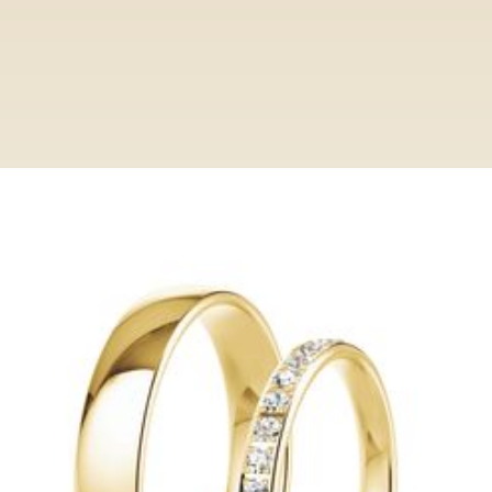
Ringe
Category
HP1007
HP1007
Entdecken Sie bei Paderjuwelier eine
exclusive Auswahl an Trauringen. Von
klassisch bis modern, unsere Ringe
verkörpern zeitlose Eleganz und höchste
Qualität.