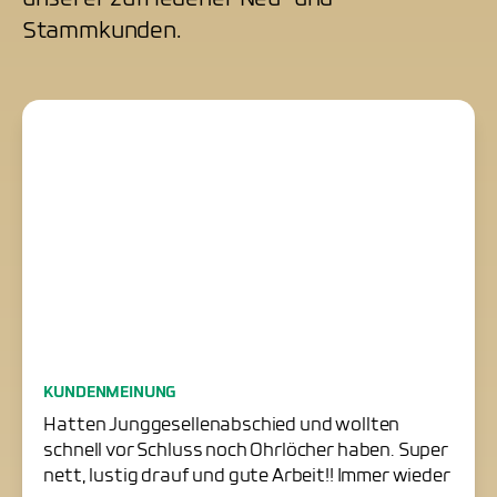
Stammkunden.
Junggesellenabschied
KUNDENMEINUNG
erfolgreich gerettet
Hatten Junggesellenabschied und wollten
schnell vor Schluss noch Ohrlöcher haben. Super
nett, lustig drauf und gute Arbeit!! Immer wieder