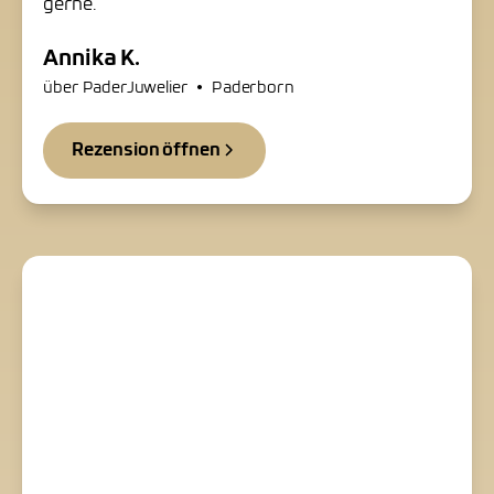
gerne.
Annika K.
•
über PaderJuwelier
Paderborn
Rezension öffnen