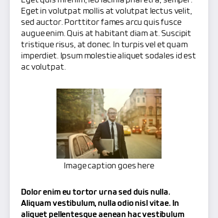
Eget quis mi enim, leo lacinia pharetra, semper.
Eget in volutpat mollis at volutpat lectus velit,
sed auctor. Porttitor fames arcu quis fusce
augue enim. Quis at habitant diam at. Suscipit
tristique risus, at donec. In turpis vel et quam
imperdiet. Ipsum molestie aliquet sodales id est
ac volutpat.
Image caption goes here
Dolor enim eu tortor urna sed duis nulla.
Aliquam vestibulum, nulla odio nisl vitae. In
aliquet pellentesque aenean hac vestibulum