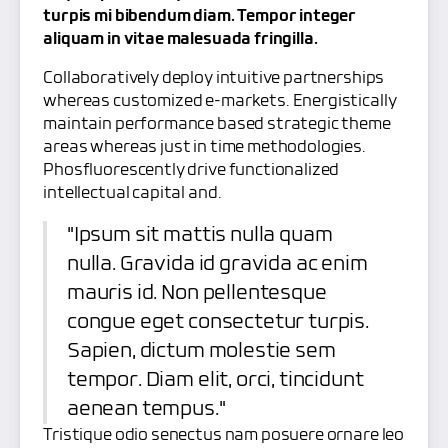
turpis mi bibendum diam. Tempor integer
aliquam in vitae malesuada fringilla.
Collaboratively deploy intuitive partnerships
whereas customized e-markets. Energistically
maintain performance based strategic theme
areas whereas just in time methodologies.
Phosfluorescently drive functionalized
intellectual capital and.
"Ipsum sit mattis nulla quam
nulla. Gravida id gravida ac enim
mauris id. Non pellentesque
congue eget consectetur turpis.
Sapien, dictum molestie sem
tempor. Diam elit, orci, tincidunt
aenean tempus."
Tristique odio senectus nam posuere ornare leo