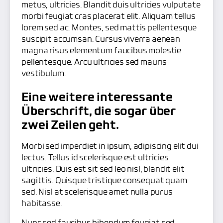
metus, ultricies. Blandit duis ultricies vulputate
morbi feugiat cras placerat elit. Aliquam tellus
lorem sed ac. Montes, sed mattis pellentesque
suscipit accumsan. Cursus viverra aenean
magna risus elementum faucibus molestie
pellentesque. Arcu ultricies sed mauris
vestibulum.
Eine weitere interessante
Überschrift, die sogar über
zwei Zeilen geht.
Morbi sed imperdiet in ipsum, adipiscing elit dui
lectus. Tellus id scelerisque est ultricies
ultricies. Duis est sit sed leo nisl, blandit elit
sagittis. Quisque tristique consequat quam
sed. Nisl at scelerisque amet nulla purus
habitasse.