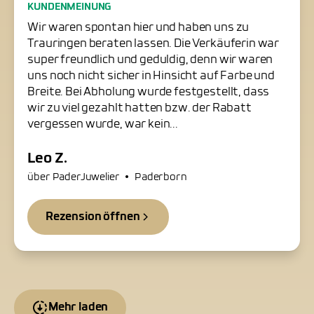
Freundliche Trauringschmiede
KUNDENMEINUNG
in Paderborn
Wir waren spontan hier und haben uns zu
Trauringen beraten lassen. Die Verkäuferin war
super freundlich und geduldig, denn wir waren
uns noch nicht sicher in Hinsicht auf Farbe und
Breite. Bei Abholung wurde festgestellt, dass
wir zu viel gezahlt hatten bzw. der Rabatt
vergessen wurde, war kein...
Leo Z.
•
über PaderJuwelier
Paderborn
Rezension öffnen
Mehr laden