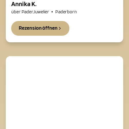
Annika K.
•
über PaderJuwelier
Paderborn
Rezension öffnen