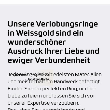
anbieten, wie z.B. persönliche Handschrift oder
Fingerprint. Unser Service macht uns wirklich
Lebenslange Materialgarantie
großartig und beliebt
bei unseren Kunden.
Kalibrierte Diamanten
Unsere Verlobungsringe
kostenfreie Weitenänderung
(verkleinern,
100% Nickelfrei
vergrößern)
in Weissgold sind ein
hoher Qualitätsstandard, unabhängig von dem
wunderschöner
kostenfreie Aufarbeitung
(polieren, mattieren)
Budget
Ausdruck Ihrer Liebe und
individuelle Gravuren
(Fingerabdruck, etc.)
ewiger Verbundenheit
Anfertigung von individuellen Trauringen
Jeder Ring wird mit edelsten Materialien
Symbolfoto. Fotografie von
Jonathan Borba
und meisterhaftem Handwerk gefertigt.
Finden Sie den perfekten Ring, um Ihre
Liebe zu feiern und lassen Sie sich von
unserer Expertise verzaubern.