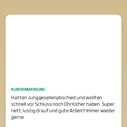
Junggesellenabschied
KUNDENMEINUNG
erfolgreich gerettet
Hatten Junggesellenabschied und wollten
schnell vor Schluss noch Ohrlöcher haben. Super
nett, lustig drauf und gute Arbeit!! Immer wieder
gerne.