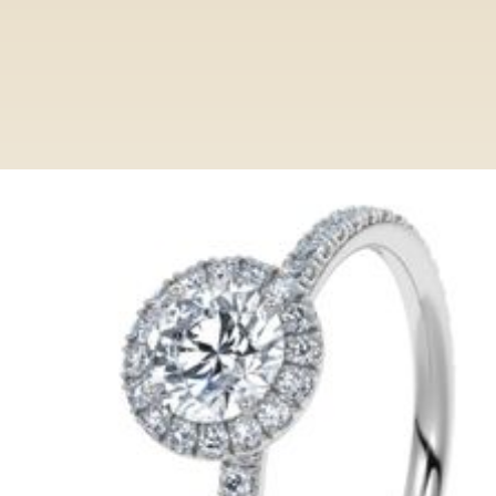
Ringe
Category
Verlobungsring VR411-SC WG
Verlobungsring VR411-SC WG
Entdecken Sie bei Paderjuwelier eine
exclusive Auswahl an Verlobungsringen.
Von klassisch bis modern, unsere Ringe
verkörpern zeitlose Eleganz und höchste
Qualität.