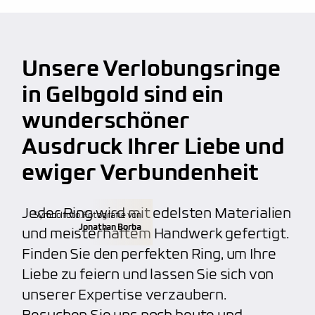
anbieten, wie z.B. persönliche Handschrift oder
Fingerprint. Unser Service macht uns wirklich
Lebenslange Materialgarantie
großartig und beliebt
bei unseren Kunden.
Kalibrierte Diamanten
Unsere Verlobungsringe
kostenfreie Weitenänderung
(verkleinern,
100% Nickelfrei
vergrößern)
in Gelbgold sind ein
hoher Qualitätsstandard, unabhängig von dem
wunderschöner
kostenfreie Aufarbeitung
(polieren, mattieren)
Budget
Ausdruck Ihrer Liebe und
individuelle Gravuren
(Fingerabdruck, etc.)
ewiger Verbundenheit
Anfertigung von individuellen Trauringen
Jeder Ring wird mit edelsten Materialien
Symbolfoto. Fotografie von
Jonathan Borba
und meisterhaftem Handwerk gefertigt.
Finden Sie den perfekten Ring, um Ihre
Liebe zu feiern und lassen Sie sich von
unserer Expertise verzaubern.