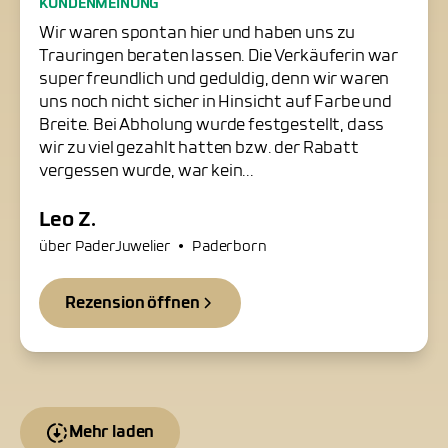
Freundliche Trauringschmiede
KUNDENMEINUNG
in Paderborn
Wir waren spontan hier und haben uns zu
Trauringen beraten lassen. Die Verkäuferin war
super freundlich und geduldig, denn wir waren
uns noch nicht sicher in Hinsicht auf Farbe und
Breite. Bei Abholung wurde festgestellt, dass
wir zu viel gezahlt hatten bzw. der Rabatt
vergessen wurde, war kein...
Leo Z.
•
über PaderJuwelier
Paderborn
Rezension öffnen
Mehr laden