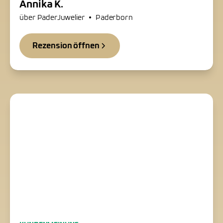
Annika K.
•
über PaderJuwelier
Paderborn
Rezension öffnen