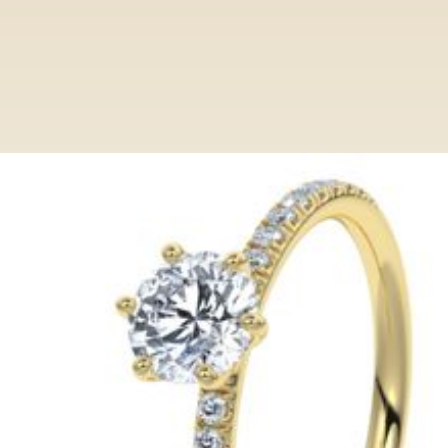
Ringe
Category
Verlobungsring VR014/SC GG
Verlobungsring VR014/SC GG
Entdecken Sie bei Paderjuwelier eine
exclusive Auswahl an Verlobungsringen.
Von klassisch bis modern, unsere Ringe
verkörpern zeitlose Eleganz und höchste
Qualität.