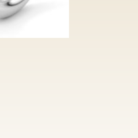
Lebenslange 
uns wirklich
großar
Kalibrierte D
kostenfreie 
100% Nickelfr
kostenfreie 
hoher Qualit
individuelle 
Anfertigung v