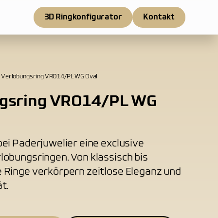
3D Ringkonfigurator
Kontakt
Verlobungsring VR014/PL WG Oval
gsring VR014/PL WG
ei Paderjuwelier eine exclusive
lobungsringen. Von klassisch bis
 Ringe verkörpern zeitlose Eleganz und
t.