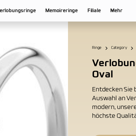
erlobungsringe
Memoireringe
Filiale
Mehr
Ringe
Category
Verlobun
Oval
Entdecken Sie b
Auswahl an Ver
modern, unsere
höchste Qualitä