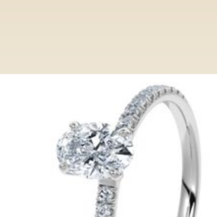
Ringe
Category
Verlobungsring VR013/SC WG Oval
Verlobungsring VR013/SC WG
Oval
Entdecken Sie bei Paderjuwelier eine
exclusive Auswahl an Verlobungsringen.
Von klassisch bis modern, unsere Ringe
verkörpern zeitlose Eleganz und höchste
Qualität.