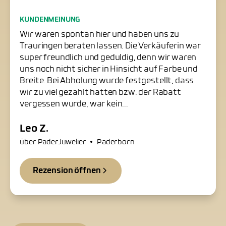
Freundliche Trauringschmiede
KUNDENMEINUNG
in Paderborn
Wir waren spontan hier und haben uns zu
Trauringen beraten lassen. Die Verkäuferin war
super freundlich und geduldig, denn wir waren
uns noch nicht sicher in Hinsicht auf Farbe und
Breite. Bei Abholung wurde festgestellt, dass
wir zu viel gezahlt hatten bzw. der Rabatt
vergessen wurde, war kein...
Leo Z.
•
über PaderJuwelier
Paderborn
Rezension öffnen