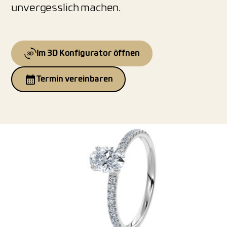
unvergesslich machen.
Im 3D Konfigurator öffnen
Termin vereinbaren