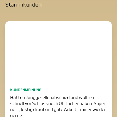
Stammkunden.
Junggesellenabschied
KUNDENMEINUNG
erfolgreich gerettet
Hatten Junggesellenabschied und wollten
schnell vor Schluss noch Ohrlöcher haben. Super
nett, lustig drauf und gute Arbeit!! Immer wieder
gerne.