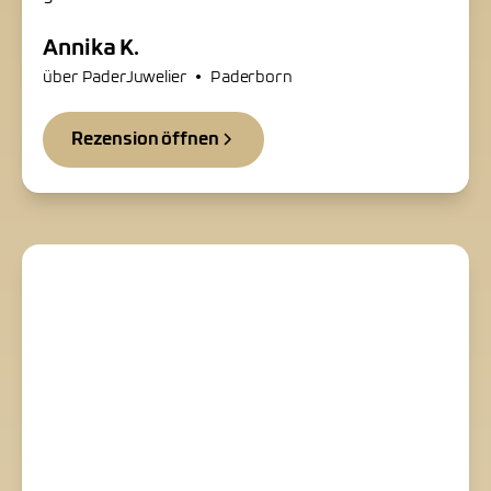
Annika K.
•
über PaderJuwelier
Paderborn
Rezension öffnen