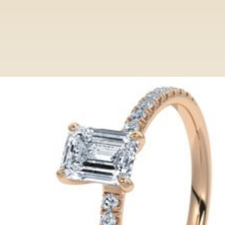
Ringe
Category
Verlobungsring VR013/SC RG Emerald
Verlobungsring VR013/SC RG
Emerald
Entdecken Sie bei Paderjuwelier eine
exclusive Auswahl an Verlobungsringen.
Von klassisch bis modern, unsere Ringe
verkörpern zeitlose Eleganz und höchste
Qualität.