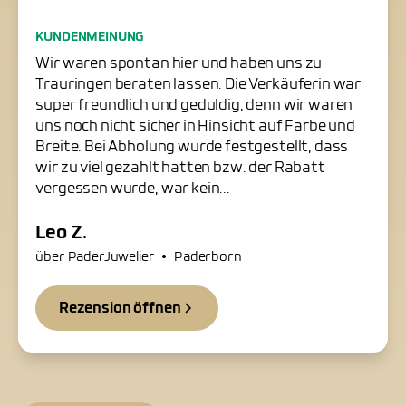
Freundliche Trauringschmiede
KUNDENMEINUNG
in Paderborn
Wir waren spontan hier und haben uns zu
Trauringen beraten lassen. Die Verkäuferin war
super freundlich und geduldig, denn wir waren
uns noch nicht sicher in Hinsicht auf Farbe und
Breite. Bei Abholung wurde festgestellt, dass
wir zu viel gezahlt hatten bzw. der Rabatt
vergessen wurde, war kein...
Leo Z.
•
über PaderJuwelier
Paderborn
Rezension öffnen