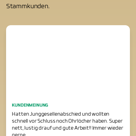
Stammkunden.
Junggesellenabschied
KUNDENMEINUNG
erfolgreich gerettet
Hatten Junggesellenabschied und wollten
schnell vor Schluss noch Ohrlöcher haben. Super
nett, lustig drauf und gute Arbeit!! Immer wieder
gerne.