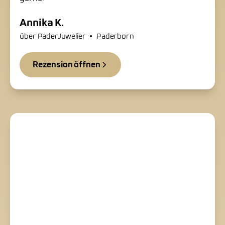
Annika K.
•
über PaderJuwelier
Paderborn
Rezension öffnen