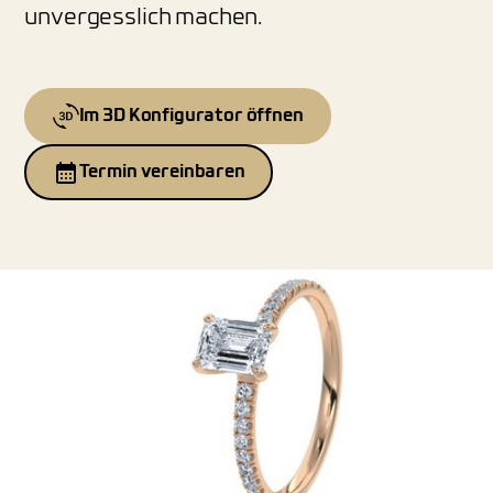
unvergesslich machen.
Im 3D Konfigurator öffnen
Termin vereinbaren