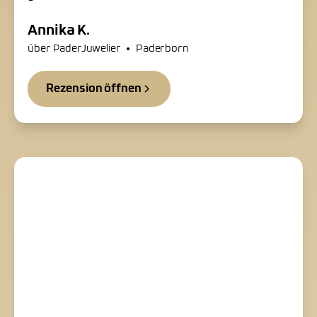
Annika K.
•
über PaderJuwelier
Paderborn
Rezension öffnen