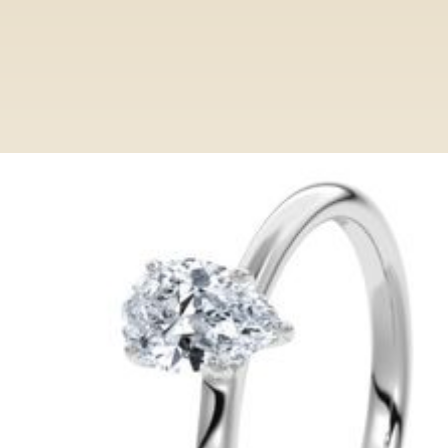
Ringe
Category
Verlobungsring VR013/PL WG Tropfen
Verlobungsring VR013/PL WG
Tropfen
Entdecken Sie bei Paderjuwelier eine
exclusive Auswahl an Verlobungsringen.
Von klassisch bis modern, unsere Ringe
verkörpern zeitlose Eleganz und höchste
Qualität.