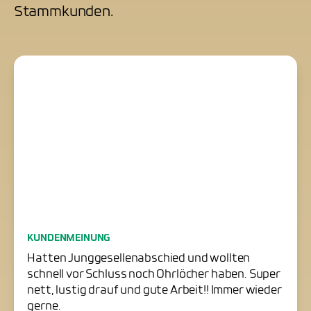
Stammkunden.
Junggesellenabschied
KUNDENMEINUNG
erfolgreich gerettet
Hatten Junggesellenabschied und wollten
schnell vor Schluss noch Ohrlöcher haben. Super
nett, lustig drauf und gute Arbeit!! Immer wieder
gerne.