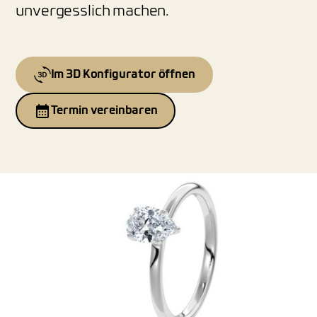
unvergesslich machen.
Im 3D Konfigurator öffnen
Termin vereinbaren