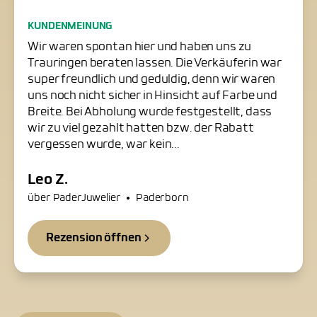
Freundliche Trauringschmiede
KUNDENMEINUNG
in Paderborn
Wir waren spontan hier und haben uns zu
Trauringen beraten lassen. Die Verkäuferin war
super freundlich und geduldig, denn wir waren
uns noch nicht sicher in Hinsicht auf Farbe und
Breite. Bei Abholung wurde festgestellt, dass
wir zu viel gezahlt hatten bzw. der Rabatt
vergessen wurde, war kein...
Leo Z.
•
über PaderJuwelier
Paderborn
Rezension öffnen