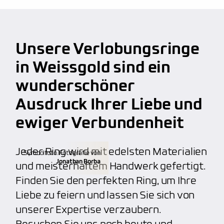
anbieten, wie z.B. persönliche Handschrift oder
Fingerprint. Unser Service macht uns wirklich
Lebenslange Materialgarantie
großartig und beliebt
bei unseren Kunden.
Kalibrierte Diamanten
Unsere Verlobungsringe
kostenfreie Weitenänderung
(verkleinern,
100% Nickelfrei
vergrößern)
in Weissgold sind ein
hoher Qualitätsstandard, unabhängig von dem
wunderschöner
kostenfreie Aufarbeitung
(polieren, mattieren)
Budget
Ausdruck Ihrer Liebe und
individuelle Gravuren
(Fingerabdruck, etc.)
ewiger Verbundenheit
Anfertigung von individuellen Trauringen
Jeder Ring wird mit edelsten Materialien
Symbolfoto. Fotografie von
Jonathan Borba
und meisterhaftem Handwerk gefertigt.
Finden Sie den perfekten Ring, um Ihre
Liebe zu feiern und lassen Sie sich von
unserer Expertise verzaubern.