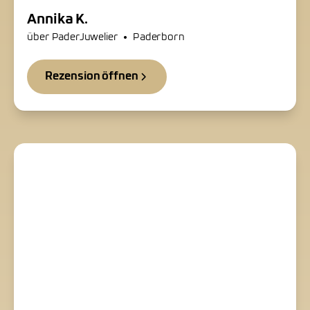
Annika K.
•
über PaderJuwelier
Paderborn
Rezension öffnen