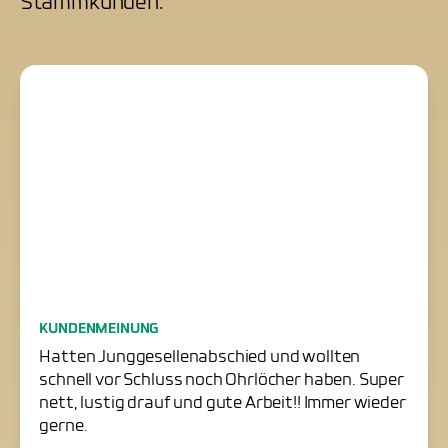
Stammkunden.
Junggesellenabschied
KUNDENMEINUNG
erfolgreich gerettet
Hatten Junggesellenabschied und wollten
schnell vor Schluss noch Ohrlöcher haben. Super
nett, lustig drauf und gute Arbeit!! Immer wieder
gerne.