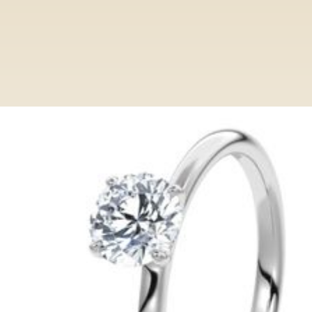
Ringe
Category
Verlobungsring VR013/PL WG
Verlobungsring VR013/PL WG
Entdecken Sie bei Paderjuwelier eine
exclusive Auswahl an Verlobungsringen.
Von klassisch bis modern, unsere Ringe
verkörpern zeitlose Eleganz und höchste
Qualität.