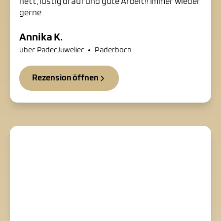
nett, lustig drauf und gute Arbeit!! Immer wieder
gerne.
Annika K.
•
über PaderJuwelier
Paderborn
Rezension öffnen