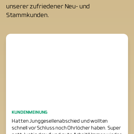
unserer zufriedener Neu- und
Stammkunden.
Junggesellenabschied
KUNDENMEINUNG
erfolgreich gerettet
Hatten Junggesellenabschied und wollten
schnell vor Schluss noch Ohrlöcher haben. Super