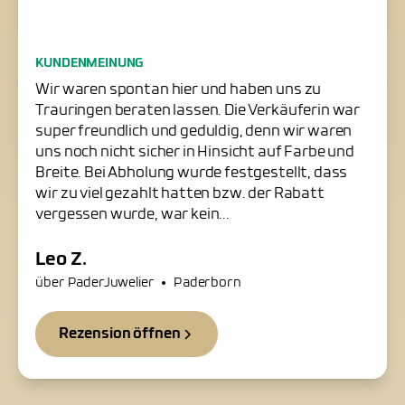
Freundliche Trauringschmiede
KUNDENMEINUNG
in Paderborn
Wir waren spontan hier und haben uns zu
Trauringen beraten lassen. Die Verkäuferin war
super freundlich und geduldig, denn wir waren
uns noch nicht sicher in Hinsicht auf Farbe und
Breite. Bei Abholung wurde festgestellt, dass
wir zu viel gezahlt hatten bzw. der Rabatt
vergessen wurde, war kein...
Leo Z.
•
über PaderJuwelier
Paderborn
Rezension öffnen