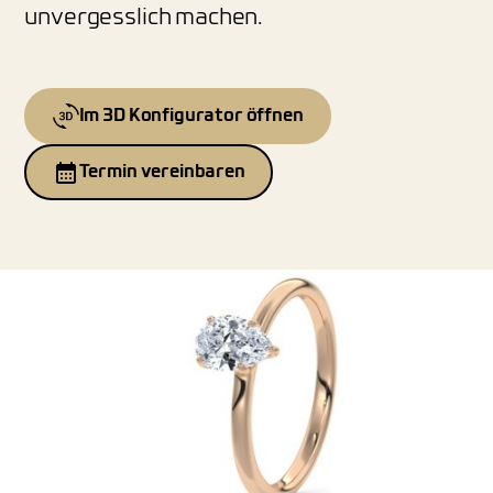
unvergesslich machen.
Im 3D Konfigurator öffnen
Termin vereinbaren