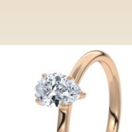
Ringe
Category
Verlobungsring VR013/PL RG Tropfen
Verlobungsring VR013/PL RG
Tropfen
Entdecken Sie bei Paderjuwelier eine
exclusive Auswahl an Verlobungsringen.
Von klassisch bis modern, unsere Ringe
verkörpern zeitlose Eleganz und höchste
Qualität.