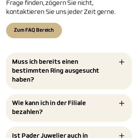
Frage finden, zögern Sie nicht,
kontaktieren Sie uns jeder Zeit gerne.
Zum FAQ Bereich
Muss ich bereits einen
bestimmten Ring ausgesucht
haben?
Nein, Sie müssen keinen bestimmten Ring
bereits ausgesucht haben. Wir begleiten Sie
Wie kann ich in der Filiale
gerne während des gesamten Prozesses der
bezahlen?
Trauringgestaltung. Wenn Sie klare
Vorstellungen haben, setzen wir diese
In unserer Filiale akzeptieren wir verschiedene
selbstverständlich gerne um. Falls Sie jedoch
Zahlungsmittel, darunter Bargeld sowie
Ist Pader Juwelier auch in
noch unsicher sind, unterstützen wir Sie bei der