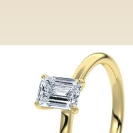
Ringe
Category
Verlobungsring VR013/PL GG Emerald
Verlobungsring VR013/PL GG
Emerald
Entdecken Sie bei Paderjuwelier eine
exclusive Auswahl an Verlobungsringen.
Von klassisch bis modern, unsere Ringe
verkörpern zeitlose Eleganz und höchste
Qualität.