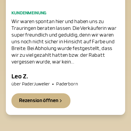
Freundliche Trauringschmiede
KUNDENMEINUNG
in Paderborn
Wir waren spontan hier und haben uns zu
Trauringen beraten lassen. Die Verkäuferin war
super freundlich und geduldig, denn wir waren
uns noch nicht sicher in Hinsicht auf Farbe und
Breite. Bei Abholung wurde festgestellt, dass
wir zu viel gezahlt hatten bzw. der Rabatt
vergessen wurde, war kein...
Leo Z.
•
über PaderJuwelier
Paderborn
Rezension öffnen