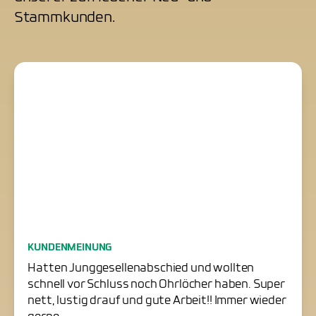
Stammkunden.
Junggesellenabschied
KUNDENMEINUNG
erfolgreich gerettet
Hatten Junggesellenabschied und wollten
schnell vor Schluss noch Ohrlöcher haben. Super
nett, lustig drauf und gute Arbeit!! Immer wieder