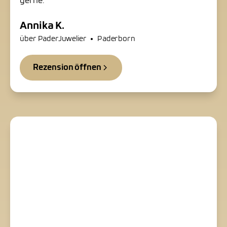
gerne.
Annika K.
•
über PaderJuwelier
Paderborn
Rezension öffnen