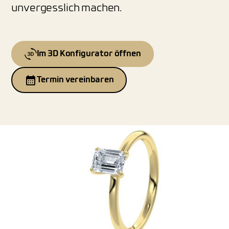
unvergesslich machen.
Im 3D Konfigurator öffnen
Termin vereinbaren