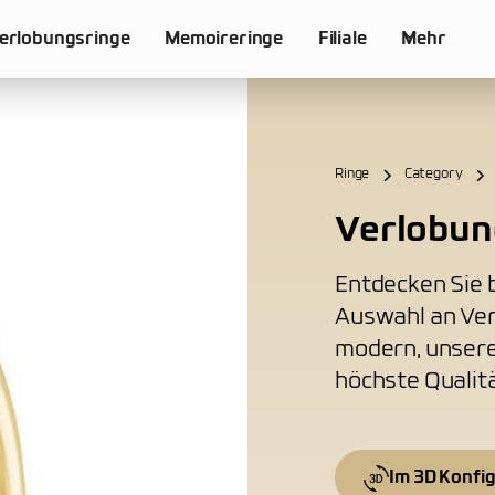
erlobungsringe
Memoireringe
Filiale
Mehr
Ringe
Category
Verlobun
Entdecken Sie b
Auswahl an Ver
modern, unsere
höchste Qualitä
Im 3D Konfi