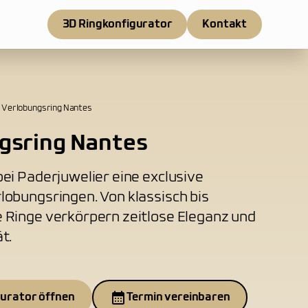
3D Ringkonfigurator
Kontakt
Verlobungsring Nantes
gsring Nantes
ei Paderjuwelier eine exclusive
lobungsringen. Von klassisch bis
 Ringe verkörpern zeitlose Eleganz und
t.
gurator öffnen
Termin vereinbaren