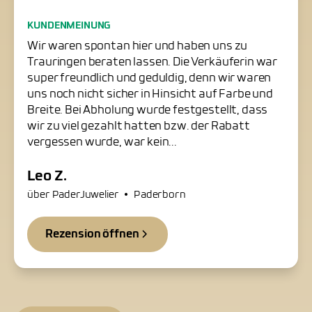
Freundliche Trauringschmiede
KUNDENMEINUNG
in Paderborn
Wir waren spontan hier und haben uns zu
Trauringen beraten lassen. Die Verkäuferin war
super freundlich und geduldig, denn wir waren
uns noch nicht sicher in Hinsicht auf Farbe und
Breite. Bei Abholung wurde festgestellt, dass
wir zu viel gezahlt hatten bzw. der Rabatt
vergessen wurde, war kein...
Leo Z.
•
über PaderJuwelier
Paderborn
Rezension öffnen