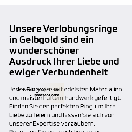
anbieten, wie z.B. persönliche Handschrift oder
Fingerprint. Unser Service macht uns wirklich
Lebenslange Materialgarantie
großartig und beliebt
bei unseren Kunden.
Kalibrierte Diamanten
Unsere Verlobungsringe
kostenfreie Weitenänderung
(verkleinern,
100% Nickelfrei
vergrößern)
in Gelbgold sind ein
hoher Qualitätsstandard, unabhängig von dem
wunderschöner
kostenfreie Aufarbeitung
(polieren, mattieren)
Budget
Ausdruck Ihrer Liebe und
individuelle Gravuren
(Fingerabdruck, etc.)
ewiger Verbundenheit
Anfertigung von individuellen Trauringen
Jeder Ring wird mit edelsten Materialien
Symbolfoto. Fotografie von
Jonathan Borba
und meisterhaftem Handwerk gefertigt.
Finden Sie den perfekten Ring, um Ihre
Liebe zu feiern und lassen Sie sich von
unserer Expertise verzaubern.