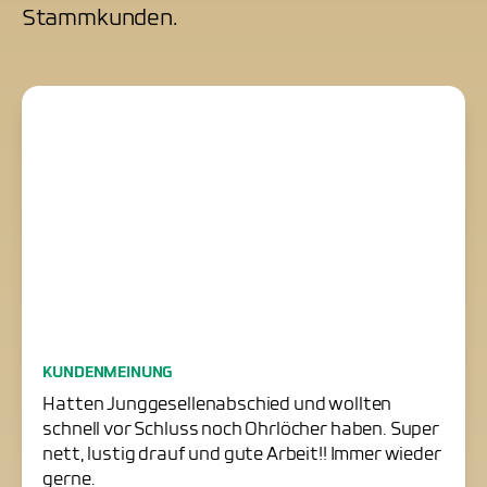
Stammkunden.
Junggesellenabschied
KUNDENMEINUNG
erfolgreich gerettet
Hatten Junggesellenabschied und wollten
schnell vor Schluss noch Ohrlöcher haben. Super
nett, lustig drauf und gute Arbeit!! Immer wieder
gerne.