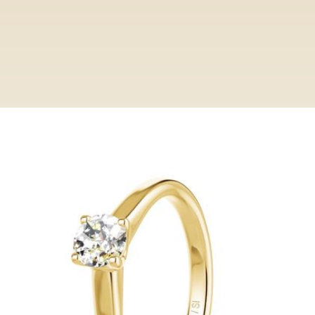
Ringe
Category
Verlobungsring Lille
Verlobungsring Lille
Entdecken Sie bei Paderjuwelier eine
exclusive Auswahl an Verlobungsringen.
Von klassisch bis modern, unsere Ringe
verkörpern zeitlose Eleganz und höchste
Qualität.