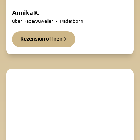
Annika K.
•
über PaderJuwelier
Paderborn
Rezension öffnen