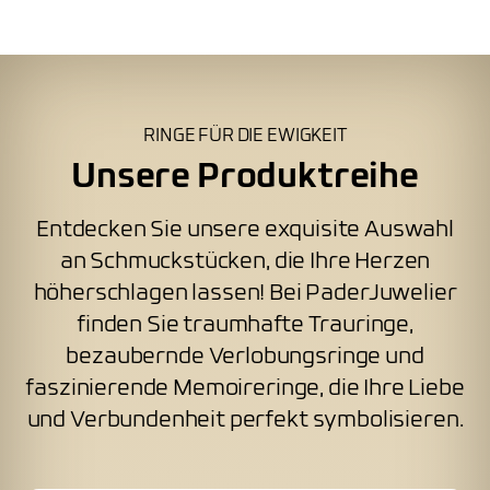
Unterstützung! Unser Google Profil:
einzusehen. Gerne können Sie auch einen
https://g.co/kgs/qpr6nC
individuellen Termin mit uns vereinbaren, um
sicherzustellen, dass wir ausreichend Zeit für
Sie haben und Ihnen eine persönliche Beratung
bieten können.
RINGE FÜR DIE EWIGKEIT
Unsere Produktreihe
Entdecken Sie unsere exquisite Auswahl
an Schmuckstücken, die Ihre Herzen
höherschlagen lassen! Bei PaderJuwelier
finden Sie traumhafte Trauringe,
bezaubernde Verlobungsringe und
faszinierende Memoireringe, die Ihre Liebe
und Verbundenheit perfekt symbolisieren.