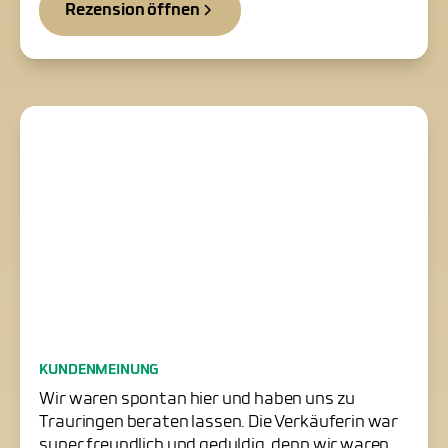
Rezension öffnen
Freundliche Trauringschmiede
KUNDENMEINUNG
in Paderborn
Wir waren spontan hier und haben uns zu
Trauringen beraten lassen. Die Verkäuferin war
super freundlich und geduldig, denn wir waren