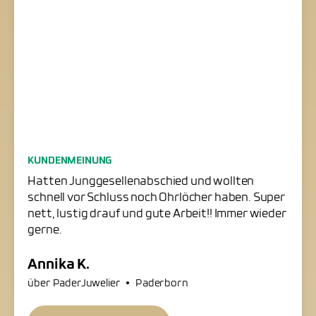
Junggesellenabschied
KUNDENMEINUNG
erfolgreich gerettet
Hatten Junggesellenabschied und wollten
schnell vor Schluss noch Ohrlöcher haben. Super
nett, lustig drauf und gute Arbeit!! Immer wieder
gerne.
Annika K.
•
über PaderJuwelier
Paderborn