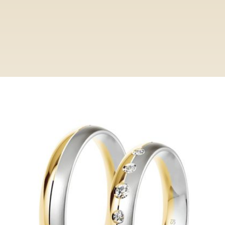
Ringe
Category
Trauring Barletta
Trauring Barletta
Entdecken Sie bei Paderjuwelier eine
exclusive Auswahl an Trauringen. Von
klassisch bis modern, unsere Ringe
verkörpern zeitlose Eleganz und höchste
Qualität.