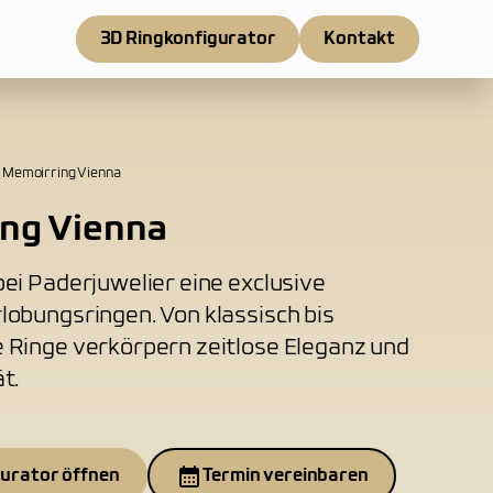
3D Ringkonfigurator
Kontakt
Memoirring Vienna
ng Vienna
ei Paderjuwelier eine exclusive
lobungsringen. Von klassisch bis
 Ringe verkörpern zeitlose Eleganz und
t.
gurator öffnen
Termin vereinbaren