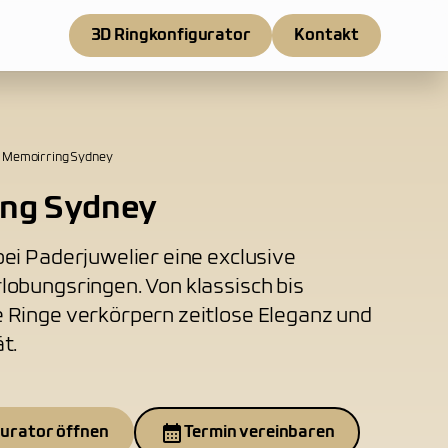
3D Ringkonfigurator
Kontakt
Memoirring Sydney
ng Sydney
ei Paderjuwelier eine exclusive
lobungsringen. Von klassisch bis
 Ringe verkörpern zeitlose Eleganz und
t.
gurator öffnen
Termin vereinbaren