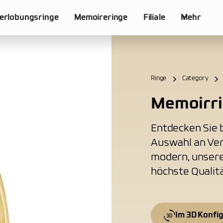
erlobungsringe
Memoireringe
Filiale
Mehr
Ringe
Category
Memoirri
Entdecken Sie b
Auswahl an Ver
modern, unsere
höchste Qualitä
Im 3D Konfi