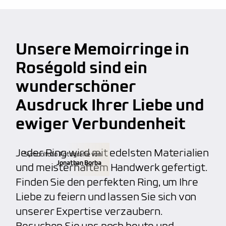
anbieten, wie z.B. persönliche Handschrift oder
Fingerprint. Unser Service macht uns wirklich
Lebenslange Materialgarantie
großartig und beliebt
bei unseren Kunden.
Kalibrierte Diamanten
Unsere Memoirringe in
kostenfreie Weitenänderung
(verkleinern,
100% Nickelfrei
vergrößern)
Roségold sind ein
hoher Qualitätsstandard, unabhängig von dem
wunderschöner
kostenfreie Aufarbeitung
(polieren, mattieren)
Budget
Ausdruck Ihrer Liebe und
individuelle Gravuren
(Fingerabdruck, etc.)
ewiger Verbundenheit
Anfertigung von individuellen Trauringen
Jeder Ring wird mit edelsten Materialien
Symbolfoto. Fotografie von
Jonathan Borba
und meisterhaftem Handwerk gefertigt.
Finden Sie den perfekten Ring, um Ihre
Liebe zu feiern und lassen Sie sich von
unserer Expertise verzaubern.