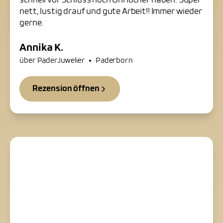
schnell vor Schluss noch Ohrlöcher haben. Super
nett, lustig drauf und gute Arbeit!! Immer wieder
gerne.
Annika K.
•
über PaderJuwelier
Paderborn
Rezension öffnen