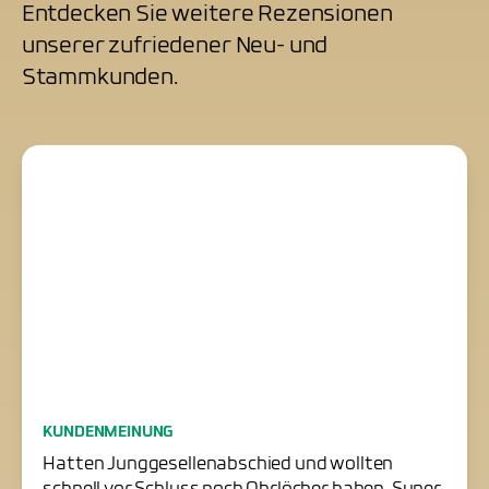
Entdecken Sie weitere Rezensionen
unserer zufriedener Neu- und
Stammkunden.
Junggesellenabschied
KUNDENMEINUNG
erfolgreich gerettet
Hatten Junggesellenabschied und wollten