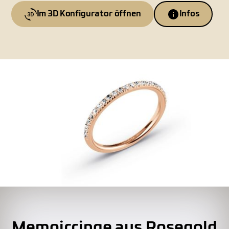
Im 3D Konfigurator öffnen
Infos
Memoirringe aus Rosegold