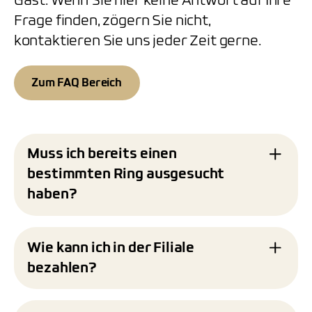
Gast. Wenn Sie hier keine Antwort auf Ihre
Frage finden, zögern Sie nicht,
kontaktieren Sie uns jeder Zeit gerne.
Zum FAQ Bereich
Muss ich bereits einen
bestimmten Ring ausgesucht
haben?
Nein, Sie müssen keinen bestimmten Ring
bereits ausgesucht haben. Wir begleiten Sie
Wie kann ich in der Filiale
gerne während des gesamten Prozesses der
bezahlen?
Trauringgestaltung. Wenn Sie klare
Vorstellungen haben, setzen wir diese
In unserer Filiale akzeptieren wir verschiedene
selbstverständlich gerne um. Falls Sie jedoch