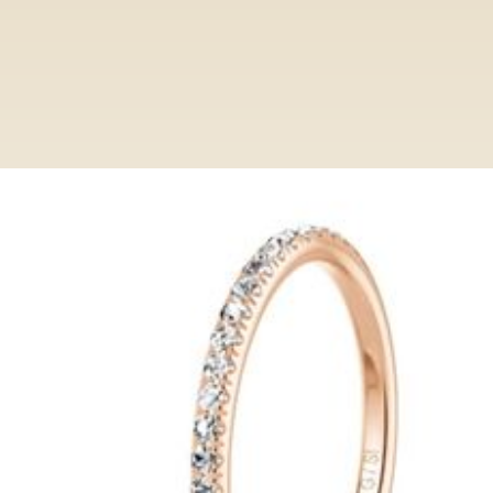
Ringe
Category
Memoirring MR037_00/SC RG
Memoirring MR037_00/SC RG
Entdecken Sie bei Paderjuwelier eine
exclusive Auswahl an Verlobungsringen.
Von klassisch bis modern, unsere Ringe
verkörpern zeitlose Eleganz und höchste
Qualität.