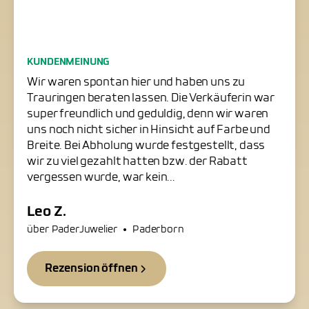
Freundliche Trauringschmiede
KUNDENMEINUNG
in Paderborn
Wir waren spontan hier und haben uns zu
Trauringen beraten lassen. Die Verkäuferin war
super freundlich und geduldig, denn wir waren
uns noch nicht sicher in Hinsicht auf Farbe und
Breite. Bei Abholung wurde festgestellt, dass
wir zu viel gezahlt hatten bzw. der Rabatt
vergessen wurde, war kein...
Leo Z.
•
über PaderJuwelier
Paderborn
Rezension öffnen