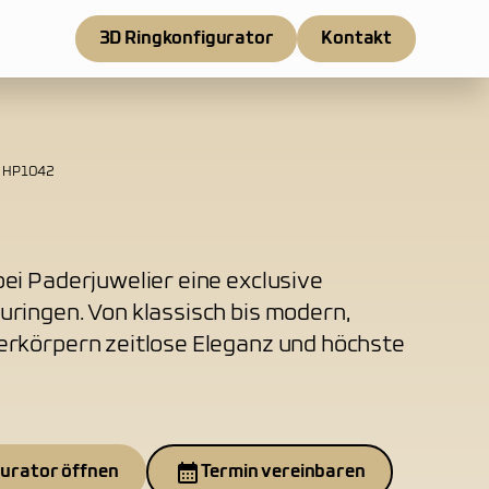
3D Ringkonfigurator
Kontakt
HP1042
ei Paderjuwelier eine exclusive
uringen. Von klassisch bis modern,
erkörpern zeitlose Eleganz und höchste
gurator öffnen
Termin vereinbaren