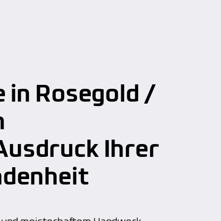
 in Rosegold /
n
usdruck Ihrer
ndenheit