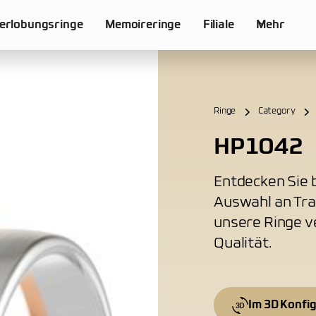
erlobungsringe
Memoireringe
Filiale
Mehr
Ringe
Category
HP1042
Entdecken Sie b
Auswahl an Tra
unsere Ringe v
Qualität.
Im 3D Konfi