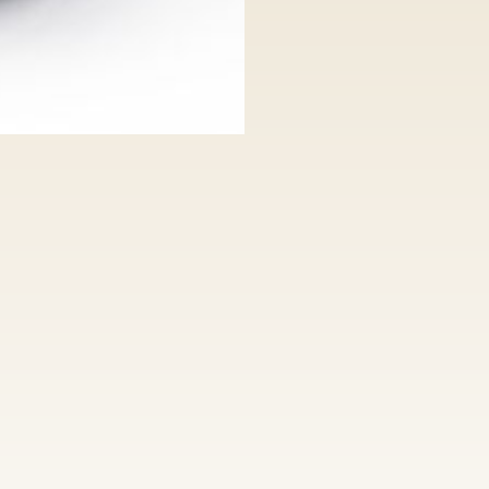
Kalibrierte D
kostenfreie 
100% Nickelfr
kostenfreie 
hoher Qualit
individuelle 
Anfertigung v