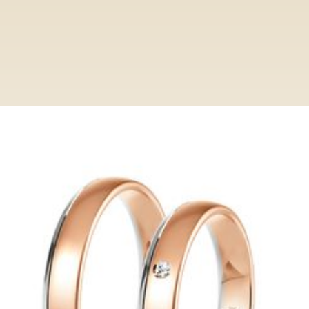
Ringe
Category
HP1038
HP1038
Entdecken Sie bei Paderjuwelier eine
exclusive Auswahl an Trauringen. Von
klassisch bis modern, unsere Ringe
verkörpern zeitlose Eleganz und höchste
Qualität.