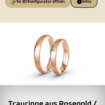
Im 3D Konfigurator öffnen
Infos
Trauringe aus Rosegold /