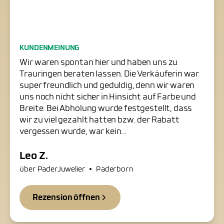
Freundliche Trauringschmiede
KUNDENMEINUNG
in Paderborn
Wir waren spontan hier und haben uns zu
Trauringen beraten lassen. Die Verkäuferin war
super freundlich und geduldig, denn wir waren
uns noch nicht sicher in Hinsicht auf Farbe und
Breite. Bei Abholung wurde festgestellt, dass
wir zu viel gezahlt hatten bzw. der Rabatt
vergessen wurde, war kein...
Leo Z.
•
über PaderJuwelier
Paderborn
Rezension öffnen