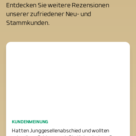
Entdecken Sie weitere Rezensionen
unserer zufriedener Neu- und
Stammkunden.
Junggesellenabschied
KUNDENMEINUNG
erfolgreich gerettet
Hatten Junggesellenabschied und wollten