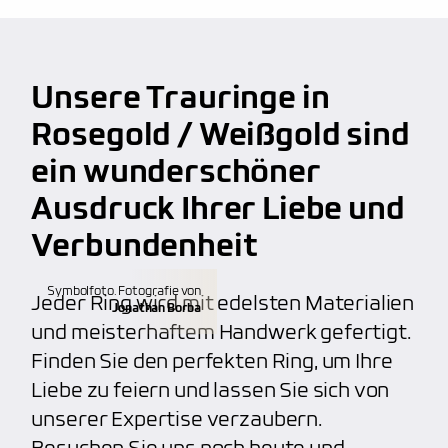
anbieten, wie z.B. persönliche Handschrift oder
Fingerprint. Unser Service macht uns wirklich
Lebenslange Materialgarantie
großartig und beliebt
bei unseren Kunden.
Kalibrierte Diamanten
Unsere Trauringe in
kostenfreie Weitenänderung
(verkleinern,
100% Nickelfrei
vergrößern)
Rosegold / Weißgold sind
hoher Qualitätsstandard, unabhängig von dem
ein wunderschöner
kostenfreie Aufarbeitung
(polieren, mattieren)
Budget
Ausdruck Ihrer Liebe und
individuelle Gravuren
(Fingerabdruck, etc.)
Verbundenheit
Anfertigung von individuellen Trauringen
Symbolfoto. Fotografie von
Jeder Ring wird mit edelsten Materialien
Jonathan Borba
und meisterhaftem Handwerk gefertigt.
Finden Sie den perfekten Ring, um Ihre
Liebe zu feiern und lassen Sie sich von
unserer Expertise verzaubern.