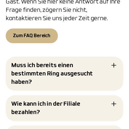
Gast. Wenn Sie hier keine Antwort auf Ihre
Frage finden, zögern Sie nicht,
kontaktieren Sie uns jeder Zeit gerne.
Zum FAQ Bereich
Muss ich bereits einen
bestimmten Ring ausgesucht
haben?
Nein, Sie müssen keinen bestimmten Ring
bereits ausgesucht haben. Wir begleiten Sie
Wie kann ich in der Filiale
gerne während des gesamten Prozesses der
bezahlen?
Trauringgestaltung. Wenn Sie klare
Vorstellungen haben, setzen wir diese
In unserer Filiale akzeptieren wir verschiedene
selbstverständlich gerne um. Falls Sie jedoch