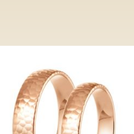
Ringe
Category
HP1020
HP1020
Entdecken Sie bei Paderjuwelier eine
exclusive Auswahl an Trauringen. Von
klassisch bis modern, unsere Ringe
verkörpern zeitlose Eleganz und höchste
Qualität.