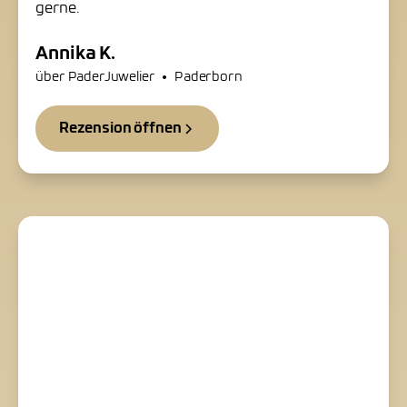
gerne.
Annika K.
•
über PaderJuwelier
Paderborn
Rezension öffnen