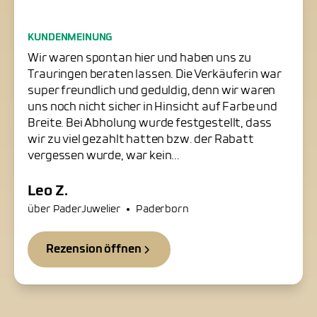
Freundliche Trauringschmiede
KUNDENMEINUNG
in Paderborn
Wir waren spontan hier und haben uns zu
Trauringen beraten lassen. Die Verkäuferin war
super freundlich und geduldig, denn wir waren
uns noch nicht sicher in Hinsicht auf Farbe und
Breite. Bei Abholung wurde festgestellt, dass
wir zu viel gezahlt hatten bzw. der Rabatt
vergessen wurde, war kein...
Leo Z.
•
über PaderJuwelier
Paderborn
Rezension öffnen