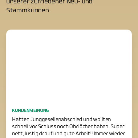
unserer zufriedener Neu- und
Stammkunden.
Junggesellenabschied
KUNDENMEINUNG
erfolgreich gerettet
Hatten Junggesellenabschied und wollten
schnell vor Schluss noch Ohrlöcher haben. Super
nett, lustig drauf und gute Arbeit!! Immer wieder