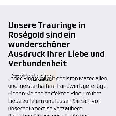
anbieten, wie z.B. persönliche Handschrift oder
Fingerprint. Unser Service macht uns wirklich
Lebenslange Materialgarantie
großartig und beliebt
bei unseren Kunden.
Kalibrierte Diamanten
Unsere Trauringe in
kostenfreie Weitenänderung
(verkleinern,
100% Nickelfrei
vergrößern)
Roségold sind ein
hoher Qualitätsstandard, unabhängig von dem
wunderschöner
kostenfreie Aufarbeitung
(polieren, mattieren)
Budget
Ausdruck Ihrer Liebe und
individuelle Gravuren
(Fingerabdruck, etc.)
Verbundenheit
Anfertigung von individuellen Trauringen
Symbolfoto. Fotografie von
Jeder Ring wird mit edelsten Materialien
Jonathan Borba
und meisterhaftem Handwerk gefertigt.
Finden Sie den perfekten Ring, um Ihre
Liebe zu feiern und lassen Sie sich von
unserer Expertise verzaubern.