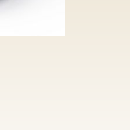
Kalibrierte D
kostenfreie 
100% Nickelfr
kostenfreie 
hoher Qualit
individuelle 
Anfertigung v