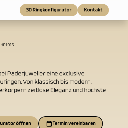
3D Ringkonfigurator
Kontakt
HP1015
ei Paderjuwelier eine exclusive
uringen. Von klassisch bis modern,
erkörpern zeitlose Eleganz und höchste
gurator öffnen
Termin vereinbaren