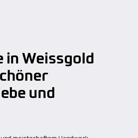
 in Weissgold
schöner
iebe und