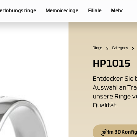
erlobungsringe
Memoireringe
Filiale
Mehr
Ringe
Category
HP1015
Entdecken Sie b
Auswahl an Tra
unsere Ringe v
Qualität.
Im 3D Konfi