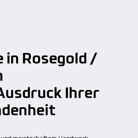
 in Rosegold /
n
usdruck Ihrer
ndenheit