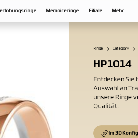
erlobungsringe
Memoireringe
Filiale
Mehr
Ringe
Category
HP1014
Entdecken Sie b
Auswahl an Tra
unsere Ringe v
Qualität.
Im 3D Konfi