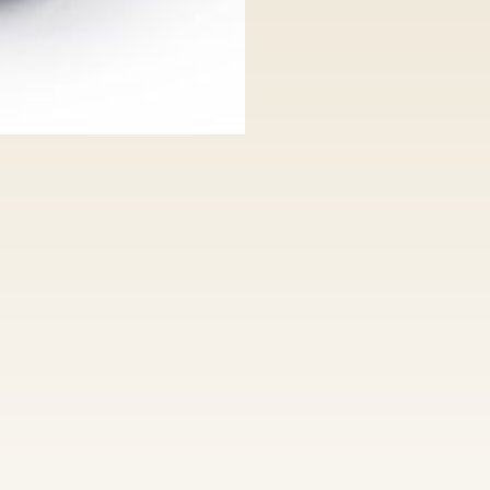
Kalibrierte D
kostenfreie 
100% Nickelfr
kostenfreie 
hoher Qualit
individuelle 
Anfertigung v