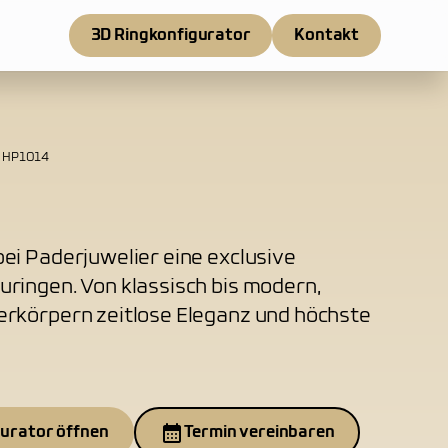
3D Ringkonfigurator
Kontakt
HP1014
ei Paderjuwelier eine exclusive
uringen. Von klassisch bis modern,
erkörpern zeitlose Eleganz und höchste
gurator öffnen
Termin vereinbaren