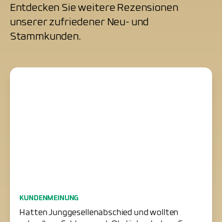
Entdecken Sie weitere Rezensionen
unserer zufriedener Neu- und
Stammkunden.
Junggesellenabschied
KUNDENMEINUNG
erfolgreich gerettet
Hatten Junggesellenabschied und wollten