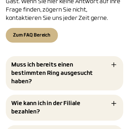
Gast. Wenn Sie hier keine Antwort auf Ihre
Frage finden, zögern Sie nicht,
kontaktieren Sie uns jeder Zeit gerne.
Zum FAQ Bereich
Muss ich bereits einen
bestimmten Ring ausgesucht
haben?
Nein, Sie müssen keinen bestimmten Ring
bereits ausgesucht haben. Wir begleiten Sie
Wie kann ich in der Filiale
gerne während des gesamten Prozesses der
bezahlen?
Trauringgestaltung. Wenn Sie klare
Vorstellungen haben, setzen wir diese
In unserer Filiale akzeptieren wir verschiedene
selbstverständlich gerne um. Falls Sie jedoch