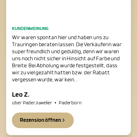
Freundliche Trauringschmiede
KUNDENMEINUNG
in Paderborn
Wir waren spontan hier und haben uns zu
Trauringen beraten lassen. Die Verkäuferin war
super freundlich und geduldig, denn wir waren
uns noch nicht sicher in Hinsicht auf Farbe und
Breite. Bei Abholung wurde festgestellt, dass
wir zu viel gezahlt hatten bzw. der Rabatt
vergessen wurde, war kein...
Leo Z.
•
über PaderJuwelier
Paderborn
Rezension öffnen