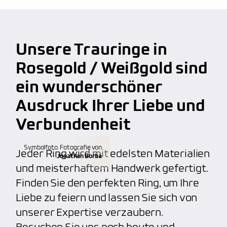
anbieten, wie z.B. persönliche Handschrift oder
Fingerprint. Unser Service macht uns wirklich
Lebenslange Materialgarantie
großartig und beliebt
bei unseren Kunden.
Kalibrierte Diamanten
Unsere Trauringe in
kostenfreie Weitenänderung
(verkleinern,
100% Nickelfrei
vergrößern)
Rosegold / Weißgold sind
hoher Qualitätsstandard, unabhängig von dem
ein wunderschöner
kostenfreie Aufarbeitung
(polieren, mattieren)
Budget
Ausdruck Ihrer Liebe und
individuelle Gravuren
(Fingerabdruck, etc.)
Verbundenheit
Anfertigung von individuellen Trauringen
Symbolfoto. Fotografie von
Jeder Ring wird mit edelsten Materialien
Jonathan Borba
und meisterhaftem Handwerk gefertigt.
Finden Sie den perfekten Ring, um Ihre
Liebe zu feiern und lassen Sie sich von
unserer Expertise verzaubern.