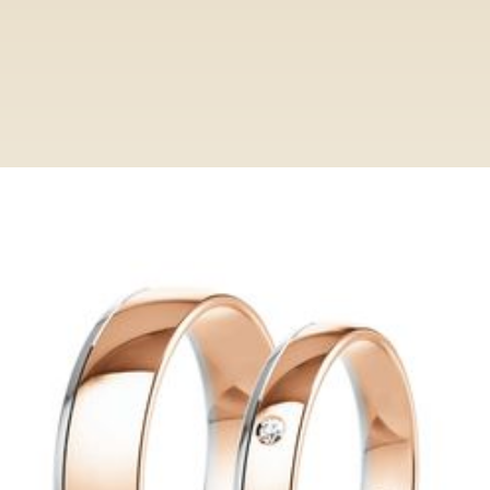
Ringe
Category
HP1013
HP1013
Entdecken Sie bei Paderjuwelier eine
exclusive Auswahl an Trauringen. Von
klassisch bis modern, unsere Ringe
verkörpern zeitlose Eleganz und höchste
Qualität.