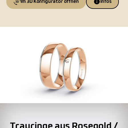
Im 3D Konfigurator öffnen
Infos
Trauringe aus Rosegold /